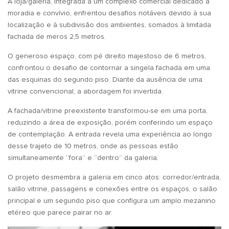
A loja/galeria, integrada a um complexo comercial dedicado à
moradia e convívio, enfrentou desafios notáveis devido à sua
localização e à subdivisão dos ambientes, somados à limitada
fachada de meros 2,5 metros.
O generoso espaço, com pé direito majestoso de 6 metros,
confrontou o desafio de contornar a singela fachada em uma
das esquinas do segundo piso. Diante da ausência de uma
vitrine convencional, a abordagem foi invertida.
A fachada/vitrine preexistente transformou-se em uma porta,
reduzindo a área de exposição, porém conferindo um espaço
de contemplação. A entrada revela uma experiência ao longo
desse trajeto de 10 metros, onde as pessoas estão
simultaneamente “fora” e “dentro” da galeria.
O projeto desmembra a galeria em cinco atos: corredor/entrada,
salão vitrine, passagens e conexões entre os espaços, o salão
principal e um segundo piso que configura um amplo mezanino
etéreo que parece pairar no ar.