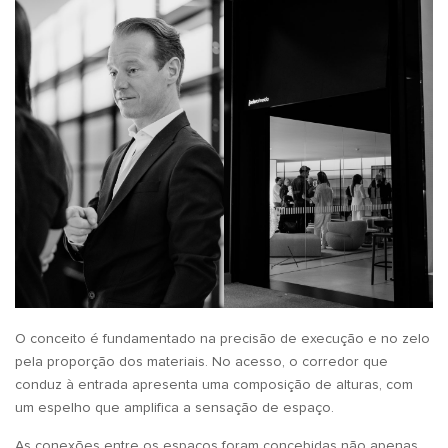
O conceito é fundamentado na precisão de execução e no zelo
pela proporção dos materiais. No acesso, o corredor que
conduz à entrada apresenta uma composição de alturas, com
um espelho que amplifica a sensação de espaço.
As conexões entre os espaços foram concebidas não apenas