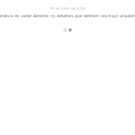
30 de julho de 2026
inatura de Jader Almeida: os detalhes que definem seu traço arquite
ARQUIVOS
RECEBA N
oradeiras
Selecionar o mês
ás
ign