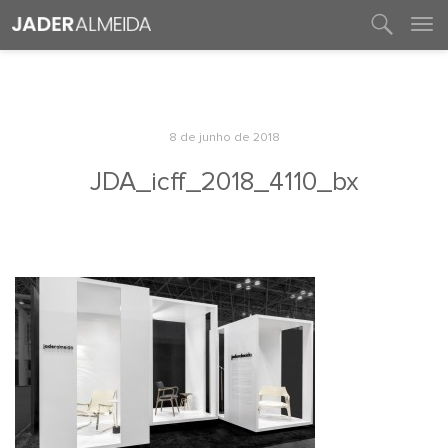
entre em contato
8 de junho de 2018
JDA_icff_2018_4110_bx