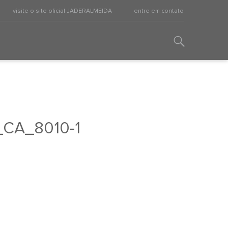
visite o site oficial JADERALMEIDA
entre em contato
_CA_8010-1