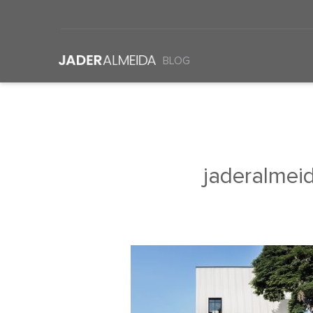
BLOG
jaderalme