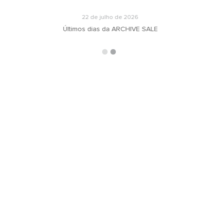
22 de julho de 2026
Últimos dias da ARCHIVE SALE
ARQUIVOS
RECEBA N
oradeiras
Selecionar o mês
ás
ign