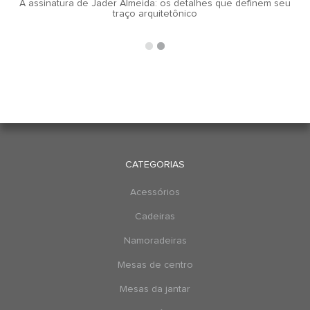
A assinatura de Jader Almeida: os detalhes que definem seu
traço arquitetônico
CATEGORIAS
Acessórios
Cadeiras
Namoradeiras
Mesas de centro
Mesas da jantar