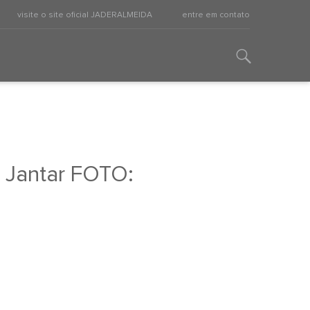
visite o site oficial JADERALMEIDA
entre em contato
– Jantar FOTO: