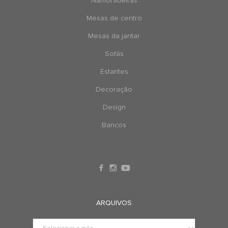
Namoradeiras
Mesas de centro
Mesas da jantar
Sofás
Estantes
Decoração
Design
Bancos
ARQUIVOS