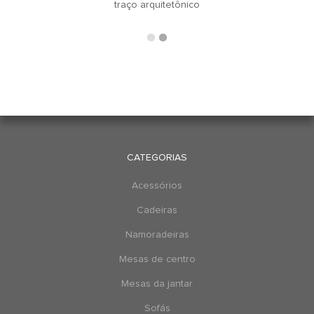
traço arquitetônico
CATEGORIAS
Acessórios
Cadeiras
Namoradeiras
Mesas de centro
Mesas da jantar
Sofás