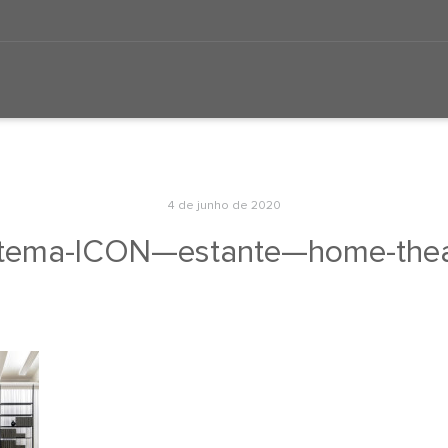
4 de junho de 2020
stema-ICON—estante—home-thea