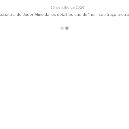
30 de julho de 2026
inatura de Jader Almeida: os detalhes que definem seu traço arquite
ARQUIVOS
RECEBA N
oradeiras
Selecionar o mês
ás
ign