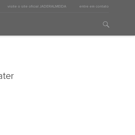
visite o site oficial JADERALMEIDA
entre em contato
ter