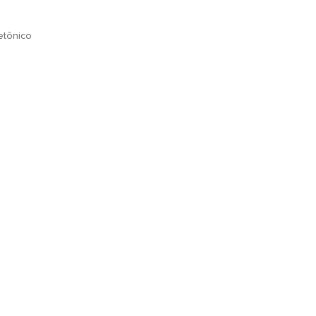
tônico
OSSOS POSTS POR E-MAIL