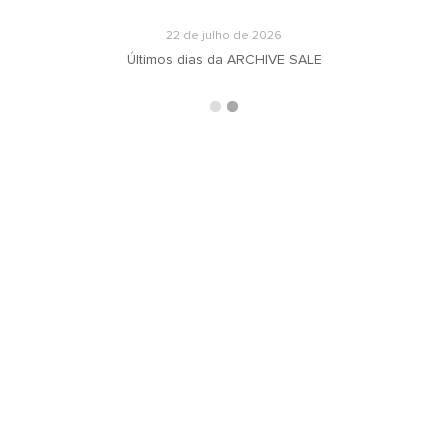
22 de julho de 2026
Últimos dias da ARCHIVE SALE
ARQUIVOS
RECEBA N
oradeiras
Selecionar o mês
ás
ign