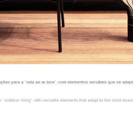
ões para a “vida ao ar livre”, com elementos versáteis que se adap
r “outdoor living”, with versatile elements that adapt to the most dive