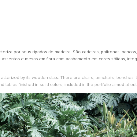
teriza por seus ripados de madeira. São cadeiras, poltronas, banco
de assentos e mesas em fibra com acabamento em cores sólidas, integ
acterized by its wooden slats. There are chairs, armchairs, benches, t
and tables finished in solid colors, included in the portfolio aimed at o