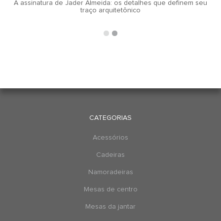
A assinatura de Jader Almeida: os detalhes que definem seu
traço arquitetônico
CATEGORIAS
Acessórios
Cadeiras
Namoradeiras
Mesas de centro
Mesas da jantar