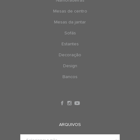
Namoradeiras
Mesas de centro
Mesas da jantar
Sofás
Estantes
Decoração
Design
Bancos
ARQUIVOS