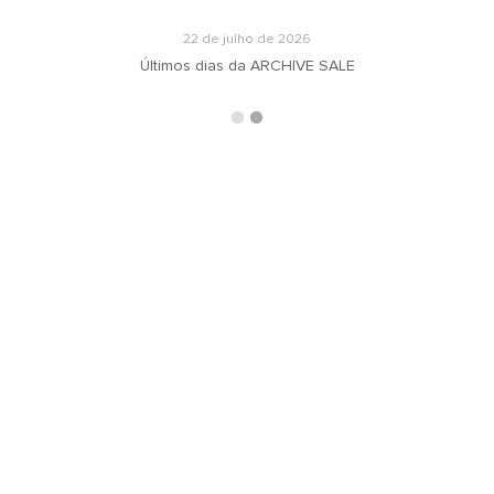
22 de julho de 2026
Últimos dias da ARCHIVE SALE
ARQUIVOS
RECEBA N
oradeiras
Selecionar o mês
ás
ign