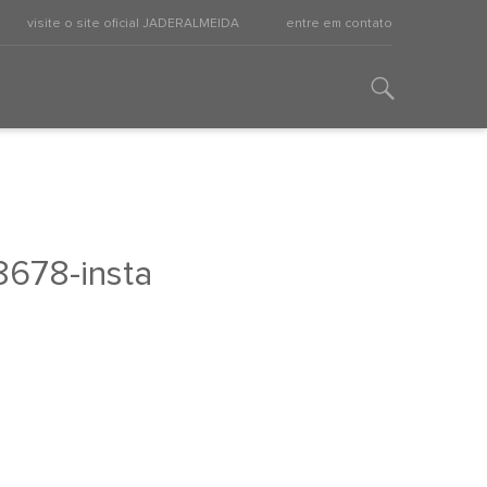
visite o site oficial JADERALMEIDA
entre em contato
8678-insta