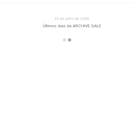
22 de julho de 2026
Últimos dias da ARCHIVE SALE
ARQUIVOS
RECEBA N
oradeiras
Selecionar o mês
ás
ign