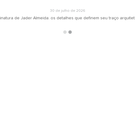
30 de julho de 2026
inatura de Jader Almeida: os detalhes que definem seu traço arquite
ARQUIVOS
RECEBA N
oradeiras
Selecionar o mês
ás
ign