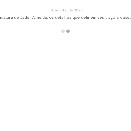
30 de julho de 2026
inatura de Jader Almeida: os detalhes que definem seu traço arquite
ARQUIVOS
RECEBA N
oradeiras
Selecionar o mês
ás
ign