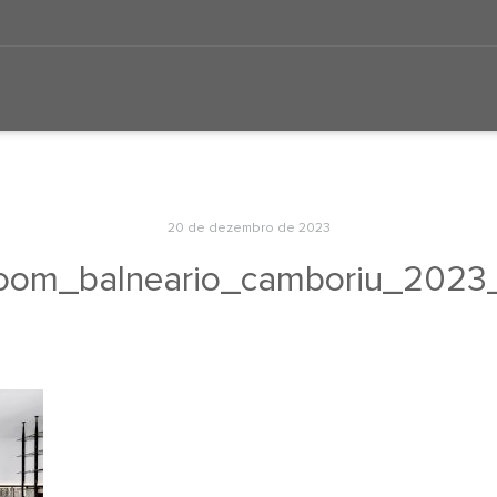
20 de dezembro de 2023
oom_balneario_camboriu_202