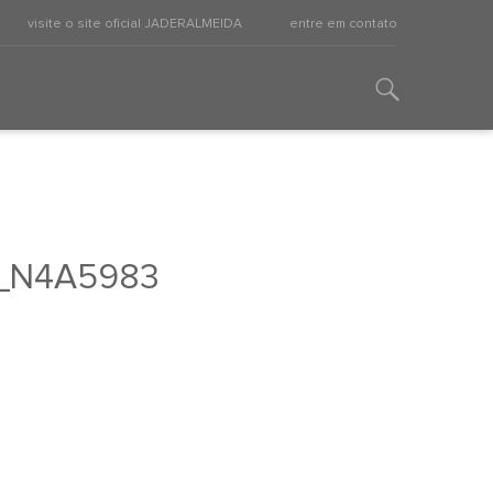
visite o site oficial JADERALMEIDA
entre em contato
3_N4A5983