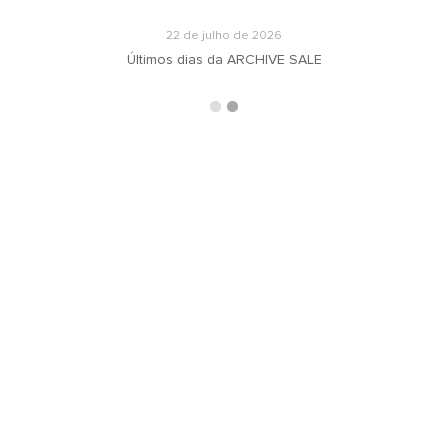
22 de julho de 2026
Últimos dias da ARCHIVE SALE
ARQUIVOS
RECEBA N
oradeiras
Selecionar o mês
ás
ign