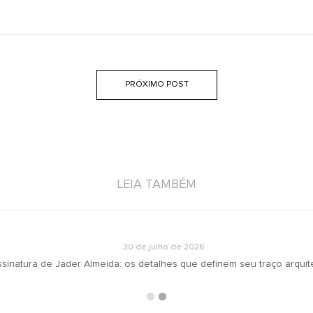
PRÓXIMO POST
LEIA TAMBÉM
30 de julho de 2026
inatura de Jader Almeida: os detalhes que definem seu traço arquite