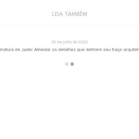
LEIA TAMBÉM
30 de julho de 2026
inatura de Jader Almeida: os detalhes que definem seu traço arquite
ARQUIVOS
RECEBA N
oradeiras
Selecionar o mês