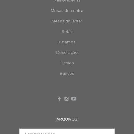
Namoradeiras
Mesas de centro
Mesas da jantar
Sofás
Estantes
Decoração
Design
Bancos
ARQUIVOS