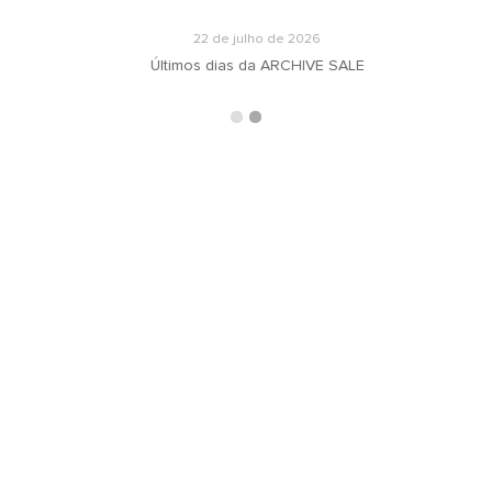
22 de julho de 2026
Últimos dias da ARCHIVE SALE
ARQUIVOS
RECEBA N
oradeiras
Selecionar o mês
ás
ign