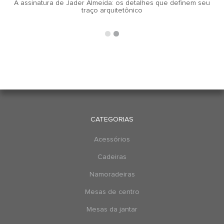
A assinatura de Jader Almeida: os detalhes que definem seu
traço arquitetônico
CATEGORIAS
Acessórios
Cadeiras
Namoradeiras
Mesas de centro
Mesas da jantar