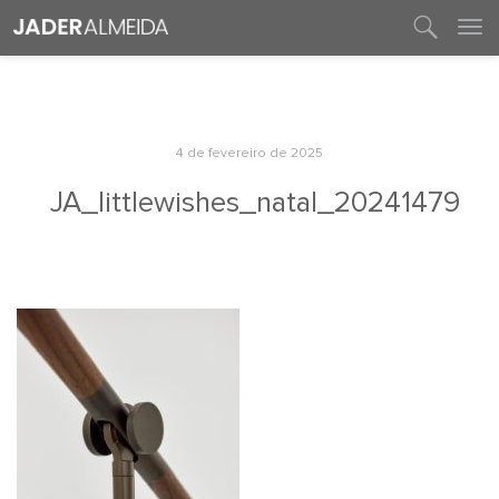
entre em contato
4 de fevereiro de 2025
JA_littlewishes_natal_20241479