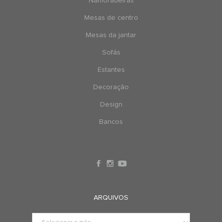
Namoradeiras
Mesas de centro
Mesas da jantar
Sofás
Estantes
Decoração
Design
Bancos
ARQUIVOS