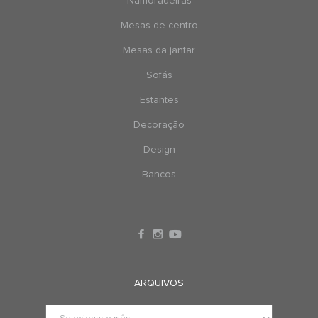
Namoradeiras
Mesas de centro
Mesas da jantar
Sofás
Estantes
Decoração
Design
Bancos
ARQUIVOS