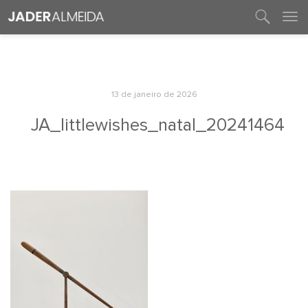
entre em contato
13 de janeiro de 2026
JA_littlewishes_natal_20241464