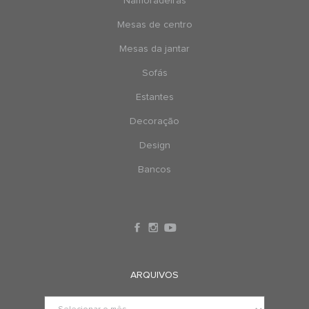
Namoradeiras
Mesas de centro
Mesas da jantar
Sofás
Estantes
Decoração
Design
Bancos
ARQUIVOS