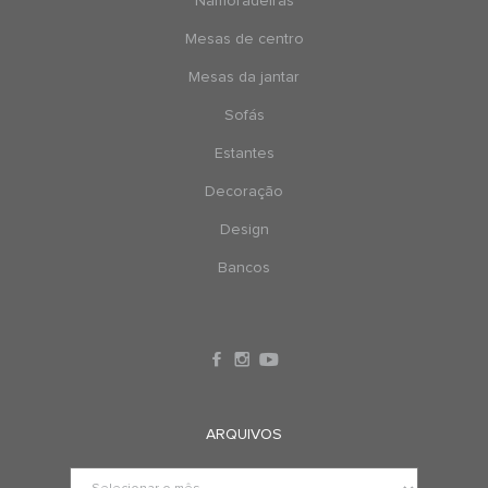
Namoradeiras
Mesas de centro
Mesas da jantar
Sofás
Estantes
Decoração
Design
Bancos
ARQUIVOS