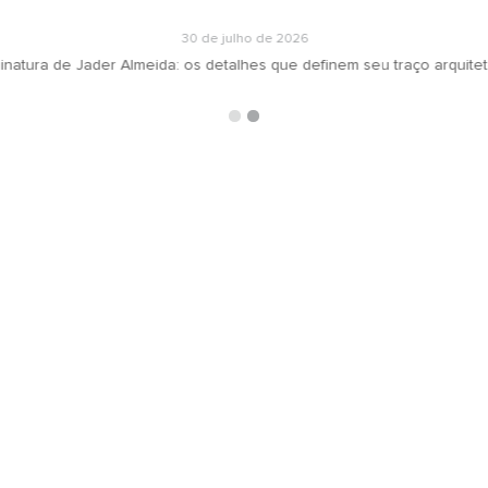
30 de julho de 2026
inatura de Jader Almeida: os detalhes que definem seu traço arquite
ARQUIVOS
RECEBA N
oradeiras
Selecionar o mês
ás
ign