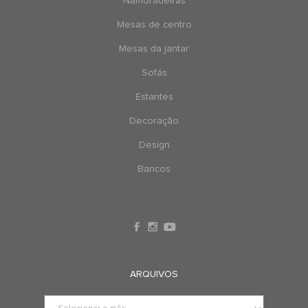
Namoradeiras
Mesas de centro
Mesas da jantar
Sofás
Estantes
Decoração
Design
Bancos
ARQUIVOS