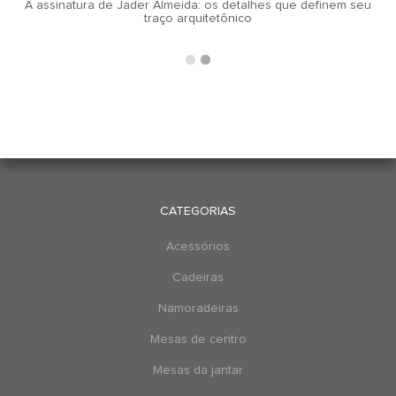
A assinatura de Jader Almeida: os detalhes que definem seu
traço arquitetônico
CATEGORIAS
Acessórios
Cadeiras
Namoradeiras
Mesas de centro
Mesas da jantar