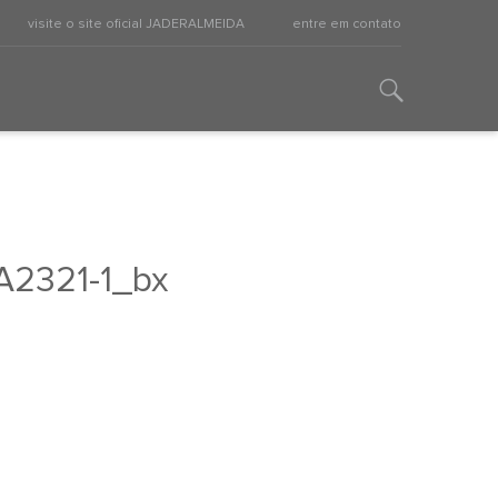
visite o site oficial JADERALMEIDA
entre em contato
A2321-1_bx