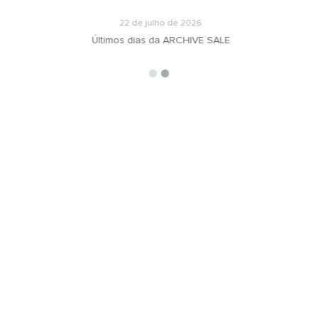
22 de julho de 2026
Últimos dias da ARCHIVE SALE
ARQUIVOS
RECEBA N
oradeiras
Selecionar o mês
ás
ign