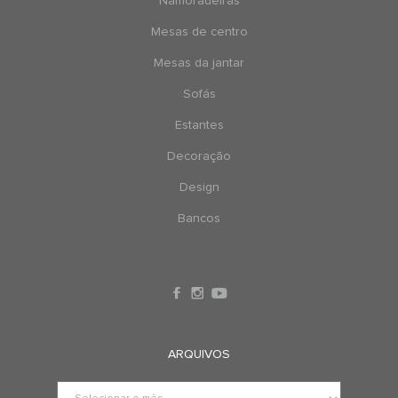
Namoradeiras
Mesas de centro
Mesas da jantar
Sofás
Estantes
Decoração
Design
Bancos
ARQUIVOS