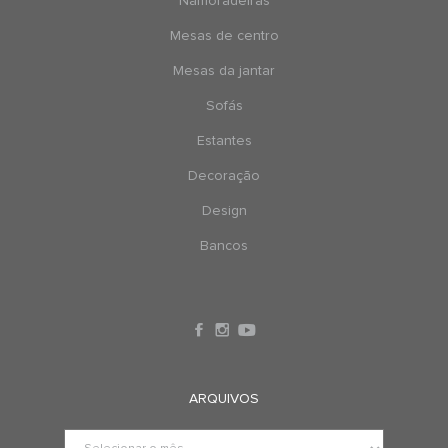
Namoradeiras
Mesas de centro
Mesas da jantar
Sofás
Estantes
Decoração
Design
Bancos
ARQUIVOS