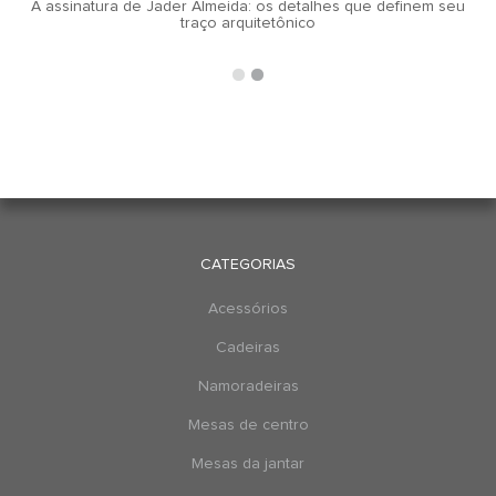
A assinatura de Jader Almeida: os detalhes que definem seu
traço arquitetônico
CATEGORIAS
Acessórios
Cadeiras
Namoradeiras
Mesas de centro
Mesas da jantar