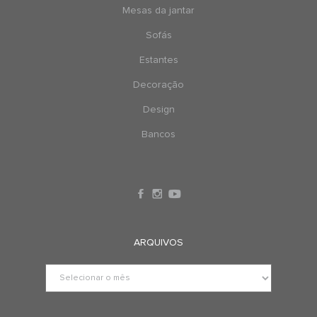
Mesas da jantar
Sofás
Estantes
Decoração
Design
Bancos
ARQUIVOS