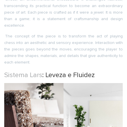
transcending its practical function to become an extraordinary
piece of art. Each piece is crafted as if it were a jewel. It is more
than a game; it is a statement of craftsmanship and design
excellence.
The concept of the piece is to transform the act of playing
chess into an aesthetic and sensory experience. Interaction with
the pieces goes beyond the moves, encouraging the player to
admire the shapes, materials, and details that give authenticity to
each element.
Sistema Lars
: Leveza e Fluidez