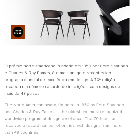
O prêmio norte americano, fundado em 1950 por Eero Saarinen
e Charles & Ray Eames, é o mais antigo e reconhecido
programa mundial de excelência em design. A 70ª edição
recebeu um número recorde de inscrições, com designs de
mais de 48 países.
The North American award, founded in 1950 by Eero Saarinen
and Charles & Ray Eames, is the oldest and most recognized
worldwide program of design excellence. The 70th edition
received a record number of entries, with designs from more
than 48 countries.