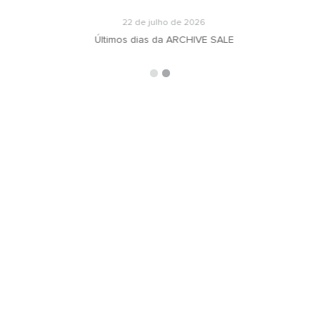
22 de julho de 2026
Últimos dias da ARCHIVE SALE
ARQUIVOS
RECEBA N
oradeiras
Selecionar o mês
ás
ign