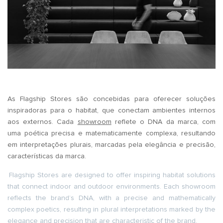
As Flagship Stores são concebidas para oferecer soluções
inspiradoras para o habitat, que conectam ambientes internos
aos externos. Cada
showroom
reflete o DNA da marca, com
uma poética precisa e matematicamente complexa, resultando
em interpretações plurais, marcadas pela elegância e precisão,
características da marca.
Flagship Stores are designed to offer inspiring habitat solutions
that connect indoor and outdoor environments. Each showroom
reflects the brand’s DNA, with a precise and mathematically
complex poetics, resulting in plural interpretations marked by the
elegance and precision that are characteristic of the brand.