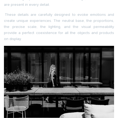
are present in every detail.
These details are carefully designed to evoke emotions and
create unique experiences. The neutral base, the proportions,
the precise scale, the lighting, and the visual permeability
provide a perfect coexistence for all the objects and products
on display.