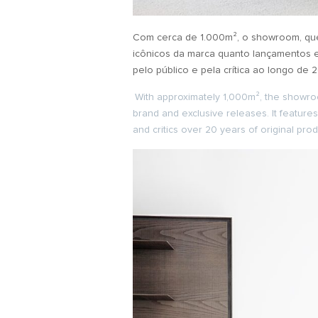
Com cerca de 1.000m², o showroom, que
icônicos da marca quanto lançamentos 
pelo público e pela crítica ao longo de
With approximately 1,000m², the showroo
brand and exclusive releases. It features
and critics over 20 years of original prod