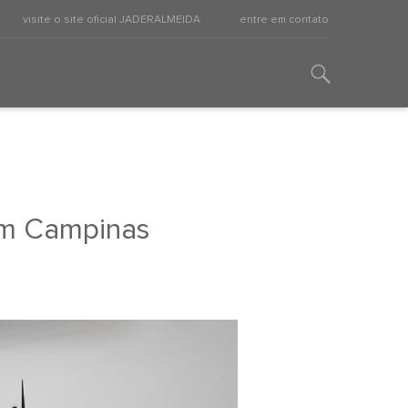
visite o site oficial JADERALMEIDA
entre em contato
 em Campinas