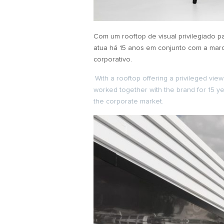
Com um rooftop de visual privilegiado p
atua há 15 anos em conjunto com a marca
corporativo.
With a rooftop offering a privileged view
worked together with the brand for 15 year
the corporate market.