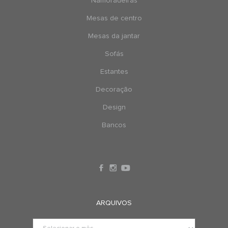
Namoradeiras
Mesas de centro
Mesas da jantar
Sofás
Estantes
Decoração
Design
Bancos
ARQUIVOS