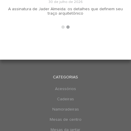
30 de julho de 2026
A assinatura de Jader Almeida: os detalhes que definem seu
traço arquitetônico
CATEGORIAS
Acessórios
Cadeiras
Namoradeiras
Mesas de centro
Mesas da jantar