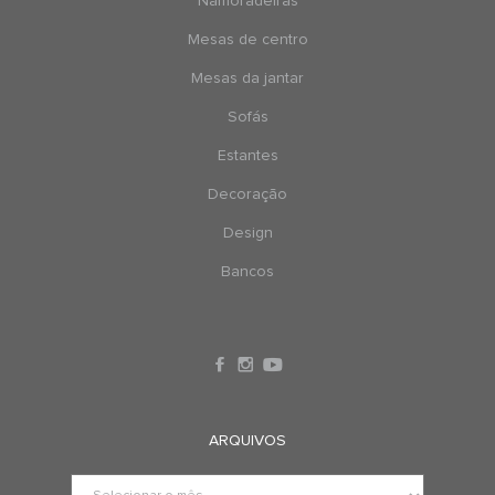
Namoradeiras
Mesas de centro
Mesas da jantar
Sofás
Estantes
Decoração
Design
Bancos
ARQUIVOS