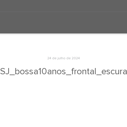
24 de julho de 2024
SJ_bossa10anos_frontal_escur