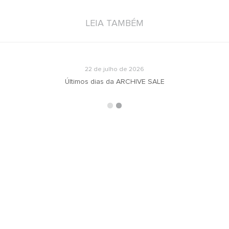
LEIA TAMBÉM
22 de julho de 2026
Últimos dias da ARCHIVE SALE
ARQUIVOS
RECEBA N
oradeiras
Selecionar o mês