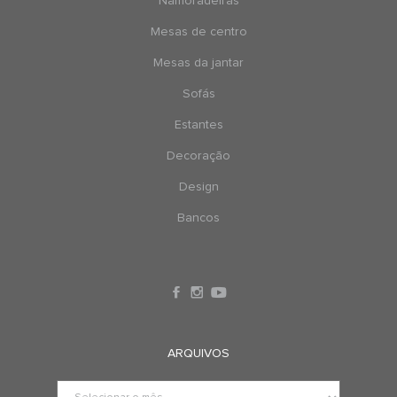
Namoradeiras
Mesas de centro
Mesas da jantar
Sofás
Estantes
Decoração
Design
Bancos
ARQUIVOS