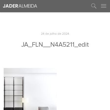
entre em contato
24 de julho de 2024
JA_FLN__N4A5211_edit