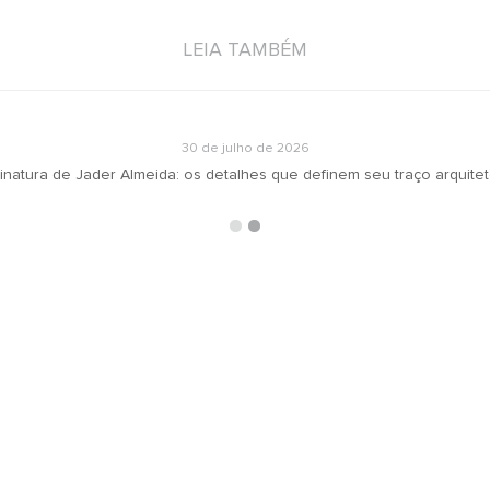
LEIA TAMBÉM
30 de julho de 2026
inatura de Jader Almeida: os detalhes que definem seu traço arquite
ARQUIVOS
RECEBA N
oradeiras
Selecionar o mês