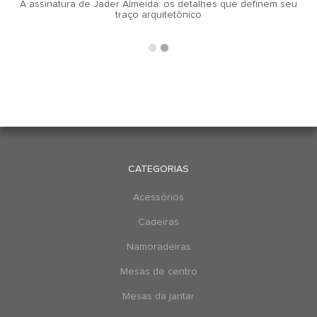
A assinatura de Jader Almeida: os detalhes que definem seu
traço arquitetônico
CATEGORIAS
Acessórios
Cadeiras
Namoradeiras
Mesas de centro
Mesas da jantar