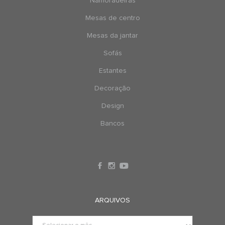
Namoradeiras
Mesas de centro
Mesas da jantar
Sofás
Estantes
Decoração
Design
Bancos
ARQUIVOS