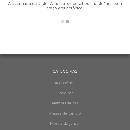
A assinatura de Jader Almeida: os detalhes que definem seu
traço arquitetônico
CATEGORIAS
Acessórios
Cadeiras
Namoradeiras
Mesas de centro
Mesas da jantar