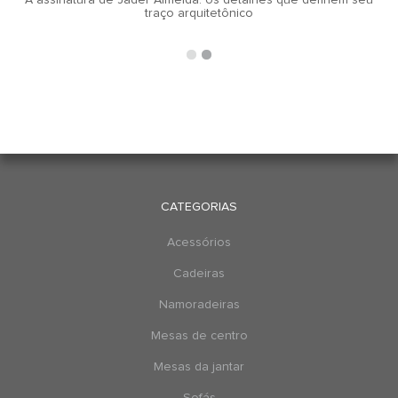
A assinatura de Jader Almeida: os detalhes que definem seu
traço arquitetônico
CATEGORIAS
Acessórios
Cadeiras
Namoradeiras
Mesas de centro
Mesas da jantar